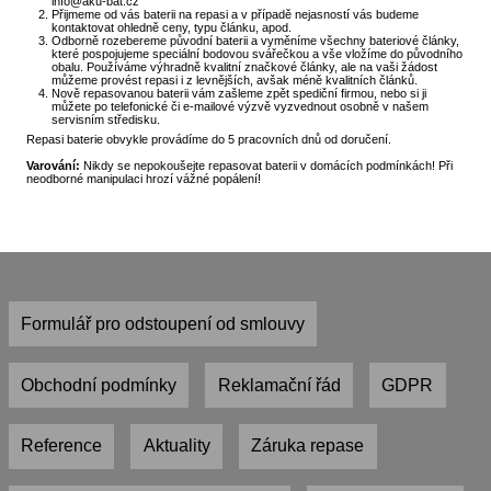
info@aku-bat.cz
Přijmeme od vás baterii na repasi a v případě nejasností vás budeme
kontaktovat ohledně ceny, typu článku, apod.
Odborně rozebereme původní baterii a vyměníme všechny bateriové články,
které pospojujeme speciální bodovou svářečkou a vše vložíme do původního
obalu. Používáme výhradně kvalitní značkové články, ale na vaši žádost
můžeme provést repasi i z levnějších, avšak méně kvalitních článků.
Nově repasovanou baterii vám zašleme zpět spediční firmou, nebo si ji
můžete po telefonické či e-mailové výzvě vyzvednout osobně v našem
servisním středisku.
Repasi baterie obvykle provádíme do 5 pracovních dnů od doručení.
Varování:
Nikdy se nepokoušejte repasovat baterii v domácích podmínkách! Při
neodborné manipulaci hrozí vážné popálení!
Formulář pro odstoupení od smlouvy
Obchodní podmínky
Reklamační řád
GDPR
Reference
Aktuality
Záruka repase