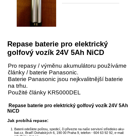
Repase baterie pro elektrický
golfový vozík 24V 5Ah NiCD
Pro repasy / výměnu akumulátoru používáme
články / baterie Panasonic.
Baterie Panasonic jsou nejkvalitnější baterie
na trhu.
Použité články KR5000DEL
Repase baterie pro elektrický golfový vozík 24V 5Ah
NiCD
Jak probíhá repase:
Baterii odešlete poštou, spedicí, či přivezte na naše servisní středisko aku-
bat.cz, Bratří Dohalských 6, 190 00 Praha 9, telefon - 604 63 92 92, e-mail: