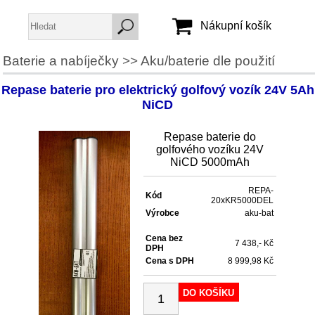
Nákupní košík
Baterie a nabíječky
>>
Aku/baterie dle použití
Jméno:
Repase baterie pro elektrický golfový vozík 24V 5Ah
Heslo:
NiCD
Repase baterie do
Vytvořit účet
golfového vozíku 24V
NiCD 5000mAh
Zapomenuté heslo
REPA-
Kód
20xKR5000DEL
Výrobce
aku-bat
Cena bez
7 438,- Kč
DPH
Cena s DPH
8 999,98 Kč
DO KOŠÍKU