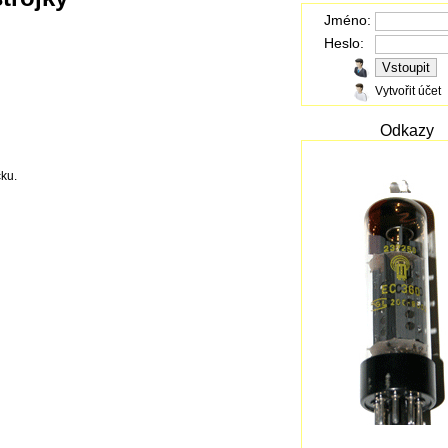
Jméno:
Heslo:
Vytvořit účet
Odkazy
čku.