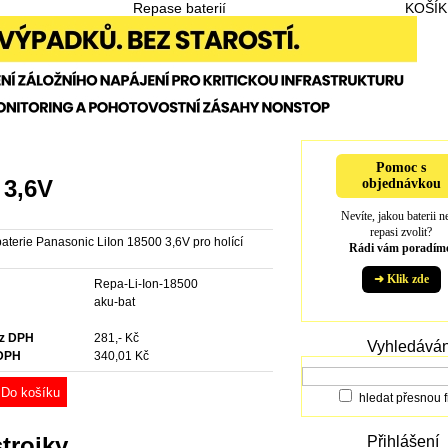
Repase baterií
KOŠÍK
Pomoc s
 3,6V
objednávkou
Nevíte, jakou baterii n
repasi zvolit?
aterie Panasonic LiIon 18500 3,6V pro holící
Rádi vám poradíme
➜ Klik zde
Repa-Li-Ion-18500
e
aku-bat
ez DPH
281,- Kč
Vyhledáván
 DPH
340,01 Kč
Do košíku
hledat přesnou f
trojky
Přihlášení