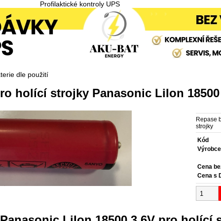
Profilaktické kontroly UPS
erie dle použití
ro holící strojky Panasonic LiIon 18500
Repase b
strojky
Kód
Výrobc
Cena b
Cena s
Panasonic LiIon 18500 3,6V pro holící s