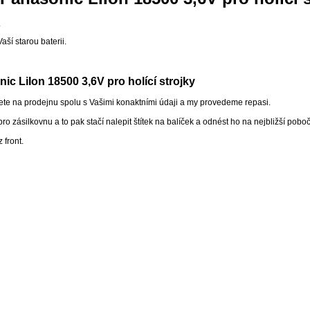
.
ší starou baterii.
c LiIon 18500 3,6V pro holící strojky
ete na prodejnu spolu s Vašimi konaktními údaji a my provedeme repasi.
o zásilkovnu a to pak stačí nalepit štítek na balíček a odnést ho na nejbližší pobo
 front.