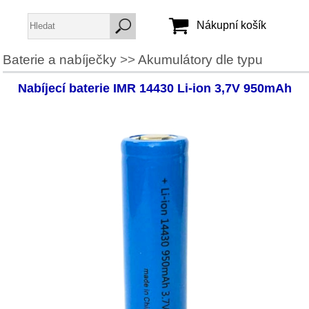
Nákupní košík
Baterie a nabíječky
>>
Akumulátory dle typu
Jméno:
Nabíjecí baterie IMR 14430 Li-ion 3,7V 950mAh
Heslo:
Vytvořit účet
Zapomenuté heslo