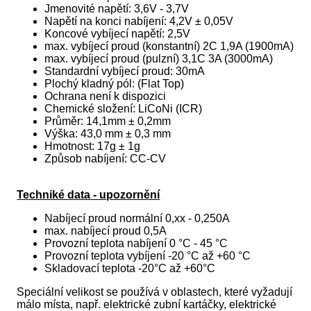
Jmenovité napětí: 3,6V - 3,7V
Napětí na konci nabíjení: 4,2V ± 0,05V
Koncové vybíjecí napětí: 2,5V
max. vybíjecí proud (konstantní) 2C 1,9A (1900mA)
max. vybíjecí proud (pulzní) 3,1C 3A (3000mA)
Standardní vybíjecí proud: 30mA
Plochý kladný pól: (Flat Top)
Ochrana není k dispozici
Chemické složení: LiCoNi (ICR)
Průměr: 14,1mm ± 0,2mm
Výška: 43,0 mm ± 0,3 mm
Hmotnost: 17g ± 1g
Způsob nabíjení: CC-CV
Techniké data - upozornění
Nabíjecí proud normální 0,xx - 0,250A
max. nabíjecí proud 0,5A
Provozní teplota nabíjení 0 °C - 45 °C
Provozní teplota vybíjení -20 °C až +60 °C
Skladovací teplota -20°C až +60°C
Speciální velikost se používá v oblastech, které vyžadují
málo místa, např. elektrické zubní kartáčky, elektrické