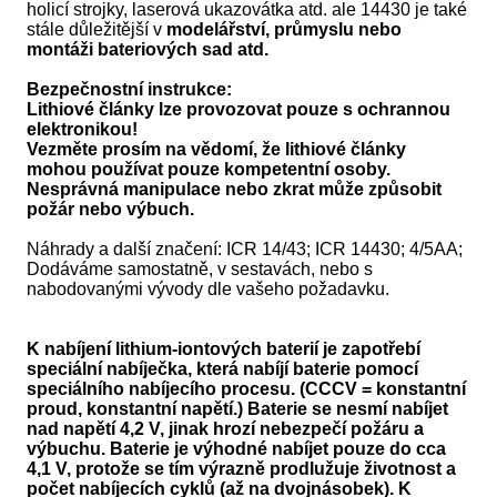
holicí strojky, laserová ukazovátka atd. ale 14430 je také
stále důležitější v
modelářství, průmyslu nebo
montáži bateriových sad atd.
Bezpečnostní instrukce:
Lithiové články lze provozovat pouze s ochrannou
elektronikou!
Vezměte prosím na vědomí, že lithiové články
mohou používat pouze kompetentní osoby.
Nesprávná manipulace nebo zkrat může způsobit
požár nebo výbuch.
Náhrady a další značení: ICR 14/43; ICR 14430; 4/5AA;
Dodáváme samostatně, v sestavách, nebo s
nabodovanými vývody dle vašeho požadavku.
K nabíjení lithium-iontových baterií je zapotřebí
speciální nabíječka, která nabíjí baterie pomocí
speciálního nabíjecího procesu. (CCCV = konstantní
proud, konstantní napětí.) Baterie se nesmí nabíjet
nad napětí 4,2 V, jinak hrozí nebezpečí požáru a
výbuchu. Baterie je výhodné nabíjet pouze do cca
4,1 V, protože se tím výrazně prodlužuje životnost a
počet nabíjecích cyklů (až na dvojnásobek). K