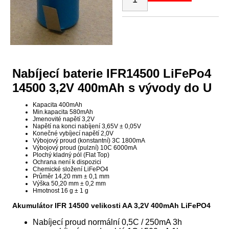
Nabíjecí baterie IFR14500 LiFePo4
14500 3,2V 400mAh s vývody do U
Kapacita 400mAh
Min.kapacita 580mAh
Jmenovité napětí 3,2V
Napětí na konci nabíjení 3,65V ± 0,05V
Konečné vybíjecí napětí 2,0V
Výbojový proud (konstantní) 3C 1800mA
Výbojový proud (pulzní) 10C 6000mA
Plochý kladný pól (Flat Top)
Ochrana není k dispozici
Chemické složení LiFePO4
Průměr 14,20 mm ± 0,1 mm
Výška 50,20 mm ± 0,2 mm
Hmotnost 16 g ± 1 g
Akumulátor IFR 14500 velikosti AA 3,2V 400mAh LiFePO4
Nabíjecí proud normální 0,5C / 250mA 3h