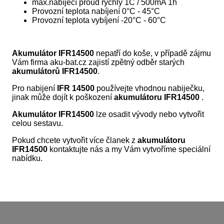
max.nabíjecí proud rychlý 1C / 500mA 1h
Provozní teplota nabíjení 0°C - 45°C
Provozní teplota vybíjení -20°C - 60°C
Akumulátor IFR14500
nepatří do koše, v případě zájmu
Vám firma aku-bat.cz zajistí zpětný odběr starých
akumulátorů IFR14500
.
Pro nabijení
IFR 14500
používejte vhodnou nabiječku,
jinak může dojít k poškození
akumulátoru IFR14500
.
Akumulátor IFR14500
lze osadit vývody nebo vytvořit
celou sestavu.
Pokud chcete vytvořit více članek z
akumulátoru
IFR14500
kontaktujte nás a my Vám vytvoříme speciální
nabídku.