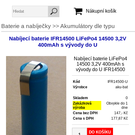
Nákupní košík
Baterie a nabíječky
>>
Akumulátory dle typu
Jméno:
Nabíjecí baterie IFR14500 LiFePo4 14500 3,2V
Heslo:
400mAh s vývody do U
Nabíjecí baterie LiFePo4
Vytvořit účet
14500 3,2V 400mAh s
vývody do U IFR14500
Zapomenuté heslo
Kód
IFR14500-U
Výrobce
aku-bat
Skladem
0
Zakázková
Obvykle do 1
výroba
dne
Cena bez DPH
147,- Kč
Cena s DPH
177,87 Kč
DO KOŠÍKU