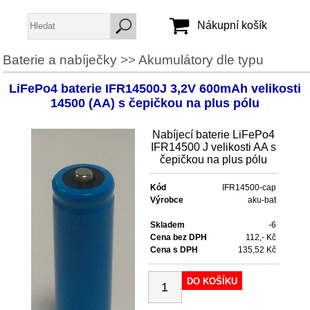
Nákupní košík
Baterie a nabíječky
>>
Akumulátory dle typu
Jméno:
LiFePo4 baterie IFR14500J 3,2V 600mAh velikosti
Heslo:
14500 (AA) s čepičkou na plus pólu
Nabíjecí baterie LiFePo4
Vytvořit účet
IFR14500 J velikosti AA s
čepičkou na plus pólu
Zapomenuté heslo
Kód
IFR14500-cap
Výrobce
aku-bat
Skladem
-6
Cena bez DPH
112,- Kč
Cena s DPH
135,52 Kč
DO KOŠÍKU