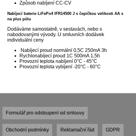
Způsob nabíjení CC-CV
Nabíjecí baterie LiFePo4 IFR14500 J s čepičkou velikosti AA s
na plus pólu
Dodáváme samostatně, v sestavách, nebo s
nabodovanými vývody. U smluvních dodávek
individuální ceny
Nabíjecí proud normální 0,5C 250mA 3h
Rychlonabíjecí proud 1C 500mA 1,5h
Provozní teplota nabíjení 0°C - 45°C
Provozní teplota vybíjení -20°C - 60°C
Formulář pro odstoupení od smlouvy
Obchodní podmínky
Reklamační řád
GDPR