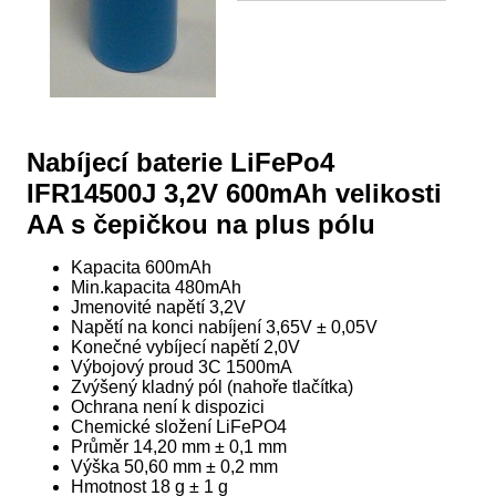
Nabíjecí baterie LiFePo4
IFR14500J 3,2V 600mAh velikosti
AA s čepičkou na plus pólu
Kapacita 600mAh
Min.kapacita 480mAh
Jmenovité napětí 3,2V
Napětí na konci nabíjení 3,65V ± 0,05V
Konečné vybíjecí napětí 2,0V
Výbojový proud 3C 1500mA
Zvýšený kladný pól (nahoře tlačítka)
Ochrana není k dispozici
Chemické složení LiFePO4
Průměr 14,20 mm ± 0,1 mm
Výška 50,60 mm ± 0,2 mm
Hmotnost 18 g ± 1 g