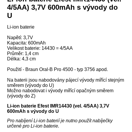
4/5AA) 3,7V 600mAh s vývody do
U
Li-ion baterie
Napětí: 3,7V
Kapacita: 600mAh
Velikost baterie: 14430 = 4/5AA
Průměr: 1,4 cm
Délka: 4,3 cm
Použití - Braun Oral-B Pro 4500 - typ 3756 apod.
Na baterii jsou nabodovány pájecí vývody mířící stejným
směrem (vývody do U)
Možno nabodovat i vývody mířící opačným směrem
(vývody do Z)
Li-ion baterie Efest IMR14430 (vel. 4/5AA) 3,7V
600mAh s vývody do U
Pro nabíjení Li-ion baterií je nutno použít nabíječky
určené pro Li-ion baterie.