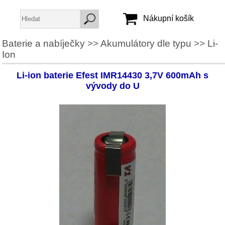
Nákupní košík
Baterie a nabíječky
>>
Akumulátory dle typu
>>
Li-
Ion
Jméno:
Heslo:
Li-ion baterie Efest IMR14430 3,7V 600mAh s
vývody do U
Vytvořit účet
Zapomenuté heslo