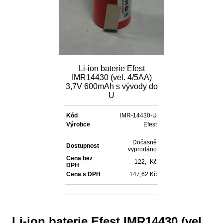
Li-ion baterie Efest
IMR14430 (vel. 4/5AA)
3,7V 600mAh s vývody do
U
Kód
IMR-14430-U
Výrobce
Efest
Dočasně
Dostupnost
vyprodáno
Cena bez
122,- Kč
DPH
Cena s DPH
147,62 Kč
Li-ion baterie Efest IMR14430 (vel.