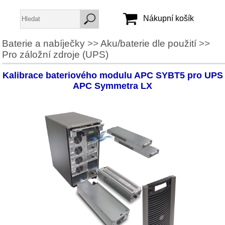
Nákupní košík
Baterie a nabíječky
>>
Aku/baterie dle použití
>>
Pro záložní zdroje (UPS)
Jméno:
Heslo:
Kalibrace bateriového modulu APC SYBT5 pro UPS
APC Symmetra LX
Vytvořit účet
Zapomenuté heslo