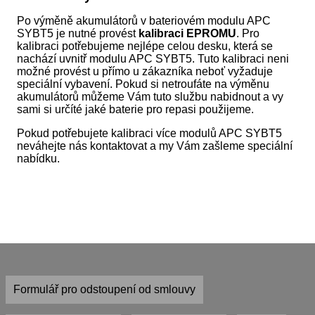
Po výměně akumulátorů v bateriovém modulu APC
SYBT5 je nutné provést
kalibraci EPROMU
. Pro
kalibraci potřebujeme nejlépe celou desku, která se
nachází uvnitř modulu APC SYBT5. Tuto kalibraci neni
možné provést u přímo u zákazníka neboť vyžaduje
speciální vybavení. Pokud si netroufáte na výměnu
akumulátorů můžeme Vám tuto službu nabidnout a vy
sami si určíté jaké baterie pro repasi použijeme.
Pokud potřebujete kalibraci více modulů APC SYBT5
neváhejte nás kontaktovat a my Vám zašleme speciální
nabídku.
Formulář pro odstoupení od smlouvy