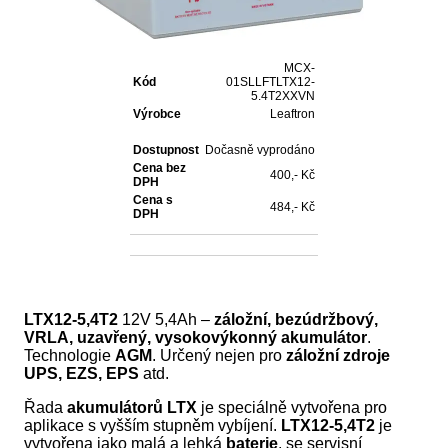
MCX-
Kód
01SLLFTLTX12-
5.4T2XXVN
Výrobce
Leaftron
Dostupnost
Dočasně vyprodáno
Cena bez
400,- Kč
DPH
Cena s
484,- Kč
DPH
LTX12-5,4T2
12V 5,4Ah –
záložní, bezúdržbový,
VRLA, uzavřený, vysokovýkonný akumulátor
.
Technologie
AGM
. Určený nejen pro
záložní zdroje
UPS, EZS, EPS
atd.
Řada
akumulátorů LTX
je speciálně vytvořena pro
aplikace s vyšším stupněm vybíjení.
LTX12-5,4T2
je
vytvořena jako malá a lehká
baterie
, se servisní