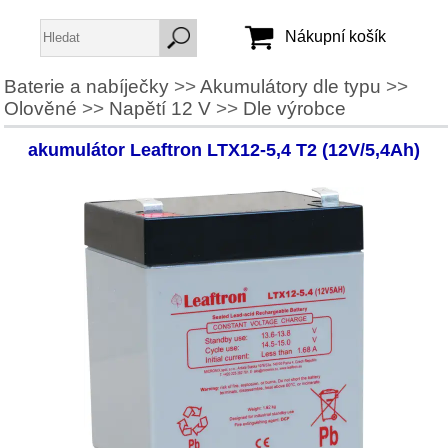
Nákupní košík
Baterie a nabíječky
>>
Akumulátory dle typu
>>
Olověné
>>
Napětí 12 V
>>
Dle výrobce
Jméno:
Heslo:
akumulátor Leaftron LTX12-5,4 T2 (12V/5,4Ah)
Vytvořit účet
Zapomenuté heslo