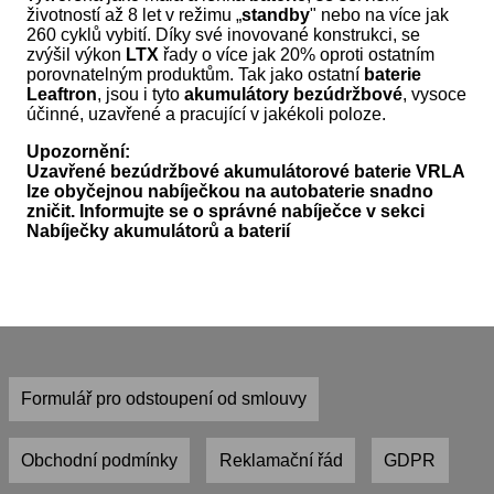
životností až 8 let v režimu „
standby
" nebo na více jak
260 cyklů vybití. Díky své inovované konstrukci, se
zvýšil výkon
LTX
řady o více jak 20% oproti ostatním
porovnatelným produktům. Tak jako ostatní
baterie
Leaftron
, jsou i tyto
akumulátory bezúdržbové
, vysoce
účinné, uzavřené a pracující v jakékoli poloze.
Upozornění:
Uzavřené bezúdržbové akumulátorové baterie VRLA
lze obyčejnou nabíječkou na autobaterie snadno
zničit. Informujte se o správné nabíječce v sekci
Nabíječky akumulátorů a baterií
Formulář pro odstoupení od smlouvy
Obchodní podmínky
Reklamační řád
GDPR