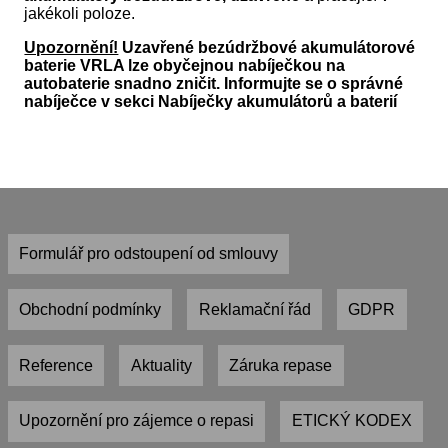
jakékoli poloze.
Upozornění!
Uzavřené bezúdržbové akumulátorové
baterie VRLA lze obyčejnou nabíječkou na
autobaterie snadno zničit. Informujte se o správné
nabíječce v sekci
Nabíječky akumulátorů a baterií
Formulář pro odstoupení od smlouvy
Obchodní podmínky
Reklamační řád
GDPR
Reference
Aktuality
Záruka repase
Upozornění pro zájemce o repasi
ETICKÝ KODEX