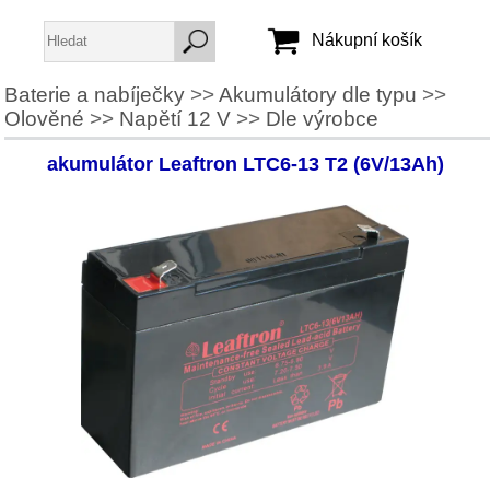
Nákupní košík
Baterie a nabíječky
>>
Akumulátory dle typu
>>
Olověné
>>
Napětí 12 V
>>
Dle výrobce
Jméno:
Heslo:
akumulátor Leaftron LTC6-13 T2 (6V/13Ah)
Vytvořit účet
Zapomenuté heslo