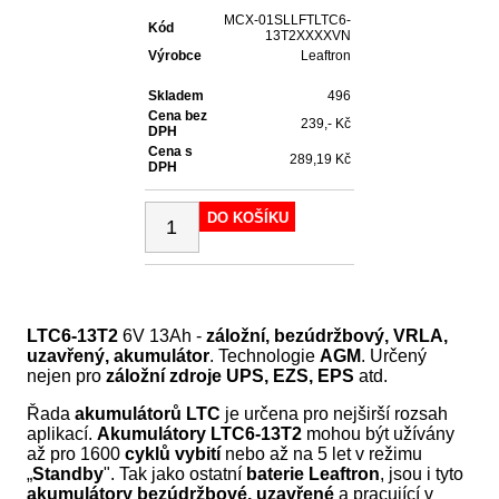
MCX-01SLLFTLTC6-
Kód
13T2XXXXVN
Výrobce
Leaftron
Skladem
496
Cena bez
239,- Kč
DPH
Cena s
289,19 Kč
DPH
DO KOŠÍKU
LTC6-13T2
6V 13Ah -
záložní, bezúdržbový, VRLA,
uzavřený, akumulátor
. Technologie
AGM
. Určený
nejen pro
záložní zdroje UPS, EZS, EPS
atd.
Řada
akumulátorů LTC
je určena pro nejširší rozsah
aplikací.
Akumulátory LTC6-13T2
mohou být užívány
až pro 1600
cyklů vybití
nebo až na 5 let v režimu
„
Standby
". Tak jako ostatní
baterie Leaftron
, jsou i tyto
akumulátory bezúdržbové, uzavřené
a pracující v