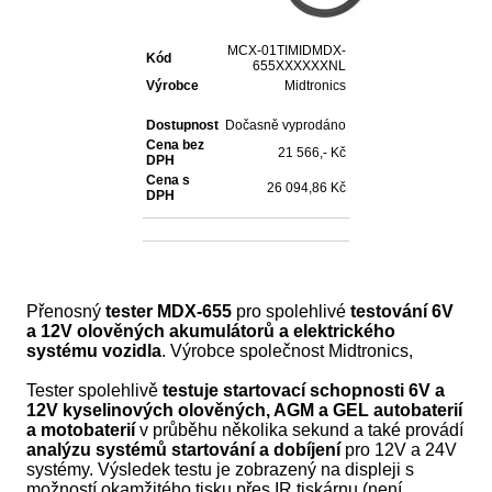
MCX-01TIMIDMDX-
Kód
655XXXXXXNL
Výrobce
Midtronics
Dostupnost
Dočasně vyprodáno
Cena bez
21 566,- Kč
DPH
Cena s
26 094,86 Kč
DPH
Přenosný
tester
MDX-655
pro spolehlivé
testování 6V
a 12V olověných akumulátorů a elektrického
systému vozidla
. Výrobce společnost Midtronics,
Tester spolehlivě
testuje startovací schopnosti 6V a
12V kyselinových olověných, AGM a GEL autobaterií
a motobaterií
v průběhu několika sekund a také provádí
analýzu systémů startování a dobíjení
pro 12V a 24V
systémy. Výsledek testu je zobrazený na displeji s
možností okamžitého tisku přes IR tiskárnu (není