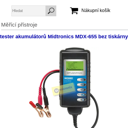
Nákupní košík
Měřící přístroje
Jméno:
tester akumulátorů Midtronics MDX-655 bez tiskárny
Heslo:
Vytvořit účet
Zapomenuté heslo