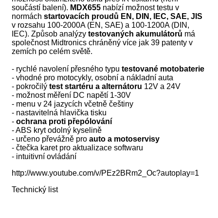
součástí balení).
MDX655
nabízí možnost testu v
normách
startovacích proudů EN, DIN, IEC, SAE, JIS
v rozsahu 100-2000A (EN, SAE) a 100-1200A (DIN,
IEC). Způsob analýzy
testovaných akumulátorů
má
společnost Midtronics chráněný více jak 39 patenty v
zemích po celém světě.
- rychlé navolení přesného typu
testované motobaterie
- vhodné pro motocykly, osobní a nákladní auta
- pokročilý
test startéru a alternátoru
12V a 24V
- možnost měření DC napětí 1-30V
- menu v 24 jazycích včetně češtiny
- nastavitelná hlavička tisku
-
ochrana proti přepólování
- ABS kryt odolný kyselině
- určeno převážně pro
auto a motoservisy
- čtečka karet pro aktualizace softwaru
- intuitivní ovládání
http://www.youtube.com/v/PEz2BRm2_Oc?autoplay=1
Technický list