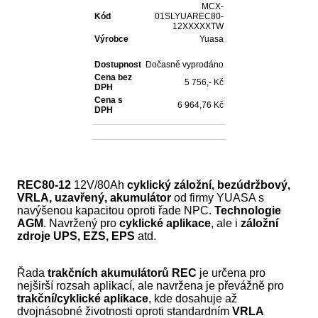
MCX-
Kód
01SLYUAREC80-
12XXXXXTW
Výrobce
Yuasa
Dostupnost
Dočasně vyprodáno
Cena bez
5 756,- Kč
DPH
Cena s
6 964,76 Kč
DPH
REC80-12
12V/80Ah
cyklický záložní, bezúdržbový,
VRLA, uzavřený, akumulátor
od firmy YUASA s
navýšenou kapacitou oproti řade NPC.
Technologie
AGM
. Navržený pro
cyklické aplikace
, ale i
záložní
zdroje UPS, EZS, EPS
atd.
Řada
trakčních akumulátorů REC
je určena pro
nejširší rozsah aplikací, ale navržena je převážně pro
trakční/cyklické aplikace
, kde dosahuje až
dvojnásobné životnosti oproti standardním
VRLA