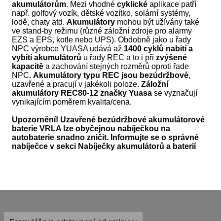
akumulátorům
. Mezi vhodné
cyklické
aplikace patří
např. golfový vozík, dětské vozítko, solární systémy,
lodě, chaty atd.
Akumulátory
mohou být užívány také
ve stand-by režimu (různé záložní zdroje pro alarmy
EZS a EPS, kotle nebo UPS). Obdobně jako u řady
NPC výrobce YUASA udává až
1400 cyklů nabití a
vybití akumulátorů
u řady REC a to i při
zvýšené
kapacitě
a zachování stejných rozměrů oproti řade
NPC.
Akumulátory typu REC jsou bezúdržbové
,
uzavřené a pracují v jakékoli poloze.
Záložní
akumulátory REC80-12 značky Yuasa
se vyznačují
vynikajícím poměrem kvalita/cena.
Upozornění! Uzavřené bezúdržbové akumulátorové
baterie VRLA lze obyčejnou nabíječkou na
autobaterie snadno zničit. Informujte se o správné
nabíječce v sekci
Nabíječky akumulátorů a baterií