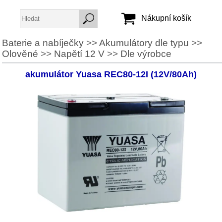
Nákupní košík
Baterie a nabíječky
>>
Akumulátory dle typu
>>
Olověné
>>
Napětí 12 V
>>
Dle výrobce
Jméno:
Heslo:
akumulátor Yuasa REC80-12I (12V/80Ah)
Vytvořit účet
Zapomenuté heslo