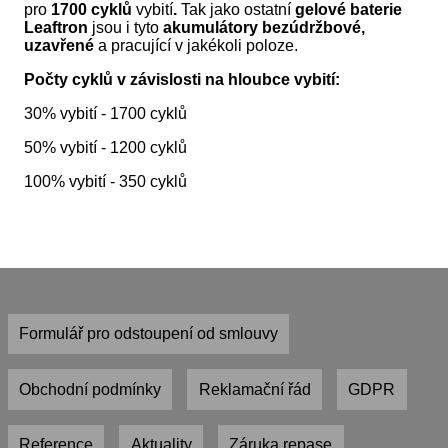
pro
1700 cyklů
vybití
.
Tak jako ostatní
gelové
baterie
Leaftron
jsou i tyto
akumulátory bezúdržbové,
uzavřené
a pracující v jakékoli poloze.
Počty cyklů v závislosti na hloubce vybití:
30% vybití - 1700 cyklů
50% vybití - 1200 cyklů
100% vybití - 350 cyklů
Formulář pro odstoupení od smlouvy
Obchodní podmínky
Reklamační řád
GDPR
Reference
Aktuality
Záruka repase