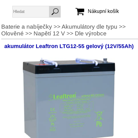
Nákupní košík
Baterie a nabíječky
>>
Akumulátory dle typu
>>
Olověné
>>
Napětí 12 V
>>
Dle výrobce
Jméno:
Heslo:
akumulátor Leaftron LTG12-55 gelový (12V/55Ah)
Vytvořit účet
Zapomenuté heslo