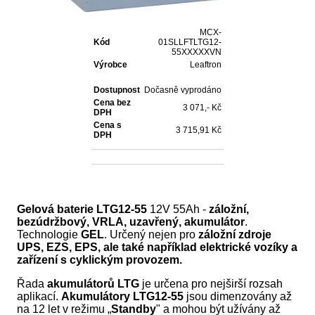
MCX-
Kód
01SLLFTLTG12-
55XXXXXVN
Výrobce
Leaftron
Dostupnost
Dočasně vyprodáno
Cena bez
3 071,- Kč
DPH
Cena s
3 715,91 Kč
DPH
Gelová baterie LTG12-55
12V 55Ah -
záložní,
bezúdržbový, VRLA, uzavřený, akumulátor
.
Technologie
GEL
. Určený nejen pro
záložní zdroje
UPS, EZS, EPS, ale také například elektrické vozíky a
zařízení s cyklickým provozem.
Řada
akumulátorů LTG
je určena pro nejširší rozsah
aplikací.
Akumulátory LTG12-55
jsou dimenzovány až
na 12 let v režimu „
Standby
" a mohou být užívány až