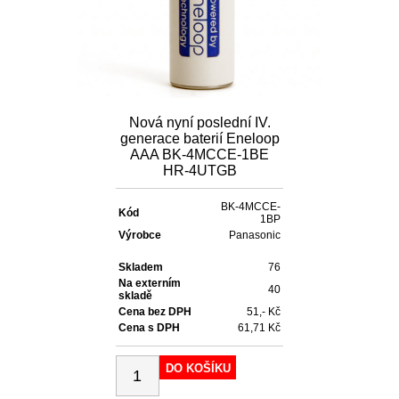
Nová nyní poslední IV.
generace baterií Eneloop
AAA BK-4MCCE-1BE
HR-4UTGB
BK-4MCCE-
Kód
1BP
Výrobce
Panasonic
Skladem
76
Na externím
40
skladě
Cena bez DPH
51,- Kč
Cena s DPH
61,71 Kč
DO KOŠÍKU