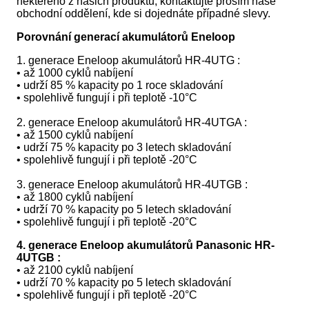
některého z našich produktů, kontaktujte prosím naše
obchodní oddělení, kde si dojednáte případné slevy.
Porovnání generací akumulátorů Eneloop
1. generace Eneloop akumulátorů HR-4UTG :
• až 1000 cyklů nabíjení
• udrží 85 % kapacity po 1 roce skladování
• spolehlivě fungují i při teplotě -10°C
2. generace Eneloop akumulátorů HR-4UTGA :
• až 1500 cyklů nabíjení
• udrží 75 % kapacity po 3 letech skladování
• spolehlivě fungují i při teplotě -20°C
3. generace Eneloop akumulátorů HR-4UTGB :
• až 1800 cyklů nabíjení
• udrží 70 % kapacity po 5 letech skladování
• spolehlivě fungují i při teplotě -20°C
4. generace Eneloop akumulátorů Panasonic HR-
4UTGB :
• až 2100 cyklů nabíjení
• udrží 70 % kapacity po 5 letech skladování
• spolehlivě fungují i při teplotě -20°C