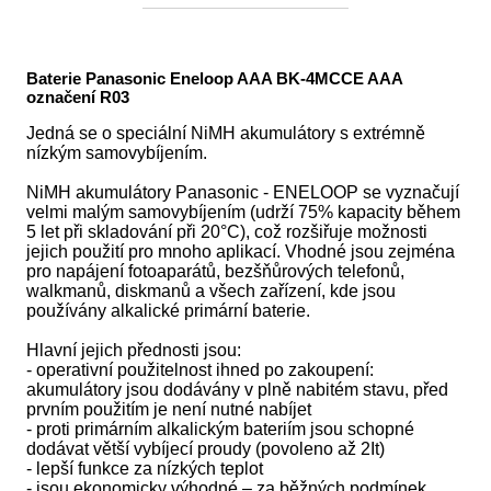
Baterie Panasonic Eneloop AAA BK-4MCCE AAA
označení R03
Jedná se o speciální NiMH akumulátory s extrémně
nízkým samovybíjením.
NiMH akumulátory Panasonic - ENELOOP se vyznačují
velmi malým samovybíjením (udrží 75% kapacity během
5 let při skladování při 20°C), což rozšiřuje možnosti
jejich použití pro mnoho aplikací. Vhodné jsou zejména
pro napájení fotoaparátů, bezšňůrových telefonů,
walkmanů, diskmanů a všech zařízení, kde jsou
používány alkalické primární baterie.
Hlavní jejich přednosti jsou:
- operativní použitelnost ihned po zakoupení:
akumulátory jsou dodávány v plně nabitém stavu, před
prvním použitím je není nutné nabíjet
- proti primárním alkalickým bateriím jsou schopné
dodávat větší vybíjecí proudy (povoleno až 2It)
- lepší funkce za nízkých teplot
- jsou ekonomicky výhodné – za běžných podmínek