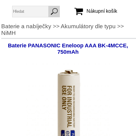
Nákupní košík
Baterie a nabíječky
>>
Akumulátory dle typu
>>
NiMH
Jméno:
Heslo:
Baterie PANASONIC Eneloop AAA BK-4MCCE,
750mAh
Vytvořit účet
Zapomenuté heslo