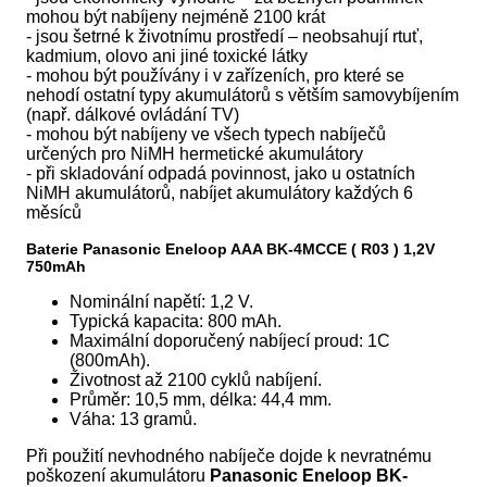
mohou být nabíjeny nejméně 2100 krát
- jsou šetrné k životnímu prostředí – neobsahují rtuť,
kadmium, olovo ani jiné toxické látky
- mohou být používány i v zařízeních, pro které se
nehodí ostatní typy akumulátorů s větším samovybíjením
(např. dálkové ovládání TV)
- mohou být nabíjeny ve všech typech nabíječů
určených pro NiMH hermetické akumulátory
- při skladování odpadá povinnost, jako u ostatních
NiMH akumulátorů, nabíjet akumulátory každých 6
měsíců
Baterie Panasonic Eneloop AAA BK-4MCCE ( R03 ) 1,2V
750mAh
Nominální napětí: 1,2 V.
Typická kapacita: 800 mAh.
Maximální doporučený nabíjecí proud: 1C
(800mAh).
Životnost až 2100 cyklů nabíjení.
Průměr: 10,5 mm, délka: 44,4 mm.
Váha: 13 gramů.
Při použití nevhodného nabíječe dojde k nevratnému
poškození akumulátoru
Panasonic Eneloop BK-