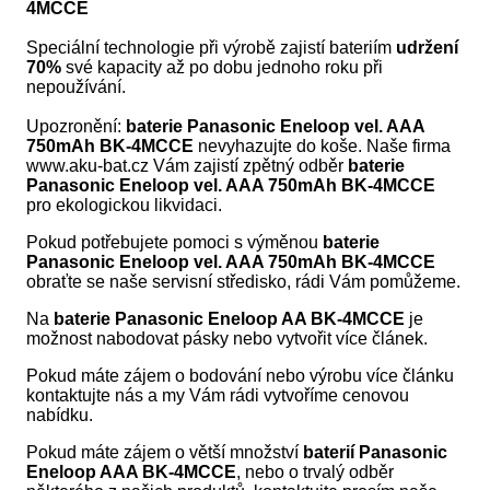
4MCCE
Speciální technologie při výrobě zajistí bateriím
udržení
70%
své kapacity až po dobu jednoho roku při
nepoužívání.
Upozronění:
baterie
Panasonic Eneloop vel. AAA
750mAh BK-4MCCE
nevyhazujte do koše. Naše firma
www.aku-bat.cz Vám zajistí zpětný odběr
baterie
Panasonic Eneloop vel. AAA 750mAh BK-4MCCE
pro ekologickou likvidaci.
Pokud potřebujete pomoci s výměnou
baterie
Panasonic Eneloop vel. AAA 750mAh BK-4MCCE
obraťte se naše servisní středisko, rádi Vám pomůžeme.
Na
baterie Panasonic Eneloop AA BK-4MCCE
je
možnost nabodovat pásky nebo vytvořit více článek.
Pokud máte zájem o bodování nebo výrobu více článku
kontaktujte nás a my Vám rádi vytvoříme cenovou
nabídku.
Pokud máte zájem o větší množství
baterií
Panasonic
Eneloop AAA BK-4MCCE
, nebo o trvalý odběr