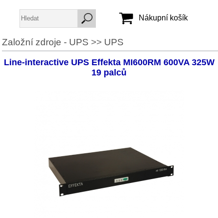
Nákupní košík
Založní zdroje - UPS
>>
UPS
Jméno:
Line-interactive UPS Effekta MI600RM 600VA 325W
Heslo:
19 palců
Vytvořit účet
Zapomenuté heslo