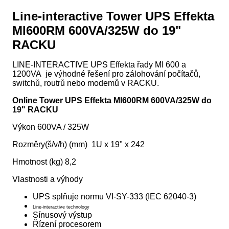
Line-interactive Tower UPS Effekta
MI600RM 600VA/325W do 19"
RACKU
LINE-INTERACTIVE UPS Effekta řady MI 600 a
1200VA je výhodné řešení pro zálohování počítačů,
switchů, routrů nebo modemů v RACKU.
Online Tower UPS Effekta MI600RM 600VA/325W do
19" RACKU
Výkon 600VA / 325W
Rozměry(š/v/h) (mm) 1U x 19" x 242
Hmotnost (kg) 8,2
Vlastnosti a výhody
UPS splňuje normu
VI-SY-333 (IEC 62040-3)
Line-interactive technology
Sínusový výstup
Řízení procesorem