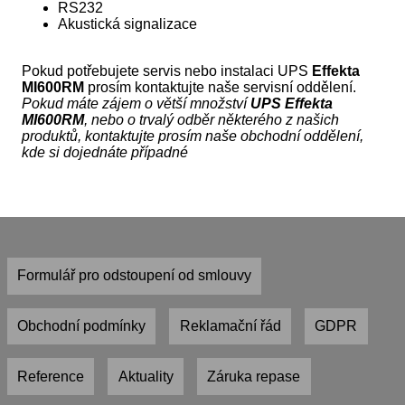
RS232
Akustická signalizace
Pokud potřebujete servis nebo instalaci UPS
Effekta
MI600RM
prosím kontaktujte naše servisní oddělení.
Pokud máte zájem o větší množství
UPS Effekta
MI600RM
, nebo o trvalý odběr některého z našich
produktů, kontaktujte prosím naše obchodní oddělení,
kde si dojednáte případné
Formulář pro odstoupení od smlouvy
Obchodní podmínky
Reklamační řád
GDPR
Reference
Aktuality
Záruka repase