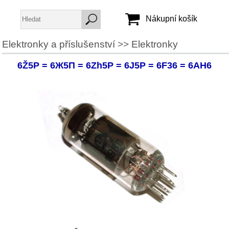
Nákupní košík
Elektronky a příslušenství
>>
Elektronky
Jméno:
6Ž5P = 6Ж5П = 6Zh5P = 6J5P = 6F36 = 6AH6
Heslo:
Vytvořit účet
Zapomenuté heslo