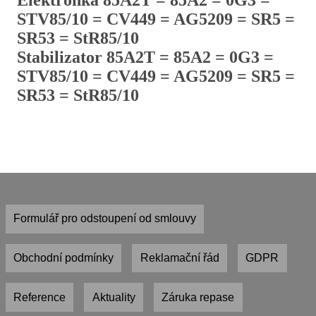
Elektronka 85A2T = 85A2 = 0G3 =
STV85/10 = CV449 = AG5209 = SR5 =
SR53 = StR85/10
Stabilizator 85A2T = 85A2 = 0G3 =
STV85/10 = CV449 = AG5209 = SR5 =
SR53 = StR85/10
Formulář pro odstoupení od smlouvy
Obchodní podmínky
Reklamační řád
GDPR
Reference
Aktuality
Záruka repase