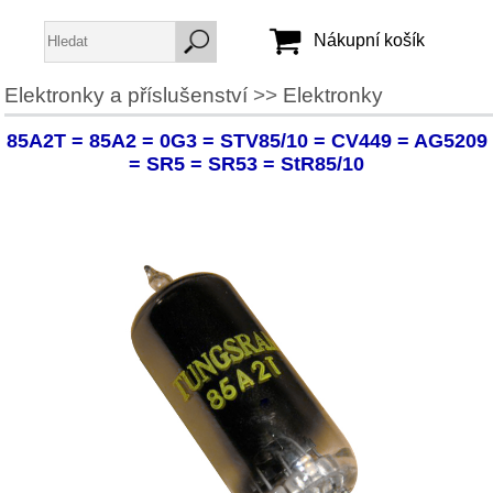
Nákupní košík
Elektronky a příslušenství
>>
Elektronky
Jméno:
85A2T = 85A2 = 0G3 = STV85/10 = CV449 = AG5209
Heslo:
= SR5 = SR53 = StR85/10
Vytvořit účet
Zapomenuté heslo