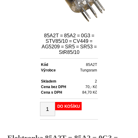
85A2T = 85A2 = 0G3 =
STV85/10 = CV449 =
AG5209 = SR5 = SR53 =
StR85/10
Kód
85A2T
Výrobce
Tungsram
Skladem
2
Cena bez DPH
70,- Kč
Cena s DPH
84,70 Kč
DO KOŠÍKU