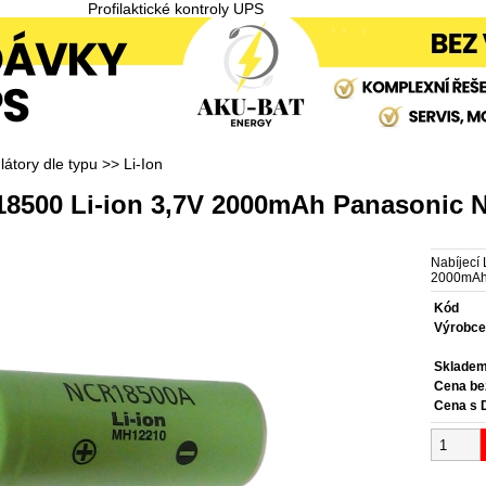
Profilaktické kontroly UPS
átory dle typu
>>
Li-Ion
e 18500 Li-ion 3,7V 2000mAh Panasonic
Nabíjecí
2000mA
Kód
Výrobc
Sklade
Cena b
Cena s