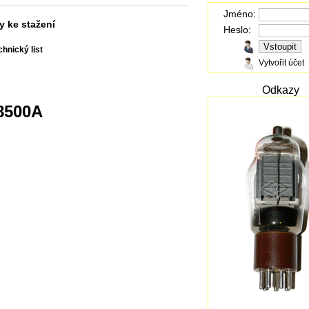
Jméno:
y ke stažení
Heslo:
hnický list
Vytvořit účet
Odkazy
18500A