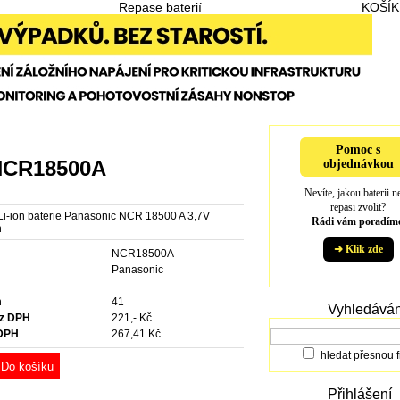
Repase baterií
KOŠÍK
Pomoc s
 NCR18500A
objednávkou
Nevíte, jakou baterii n
repasi zvolit?
 Li-ion baterie Panasonic NCR 18500 A 3,7V
Rádi vám poradíme
h
➜ Klik zde
NCR18500A
e
Panasonic
m
41
Vyhledáván
ez DPH
221,- Kč
 DPH
267,41 Kč
hledat přesnou f
Do košíku
Přihlášení