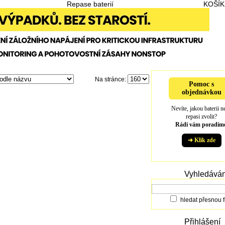
Repase baterií
KOŠÍK
Na stránce:
Pomoc s
objednávkou
Nevíte, jakou baterii n
repasi zvolit?
Rádi vám poradíme
➜ Klik zde
Vyhledáván
hledat přesnou f
Přihlášení