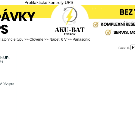
Profilaktické kontroly UPS
átory dle typu
>>
Olověné
>>
Napětí 6 V
>>
Panasonic
řazení:
h UP-
P1
V 9Ah pro