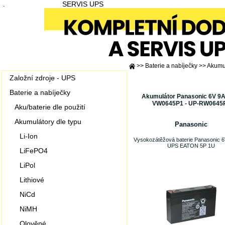
.
SERVIS UPS
>>
Baterie a nabíječky
>>
Akumul
Založní zdroje - UPS
Baterie a nabíječky
Akumulátor Panasonic 6V 9A
VW0645P1 - UP-RW0645
Aku/baterie dle použití
Akumulátory dle typu
Panasonic
Li-Ion
Vysokozátěžová baterie Panasonic 6
UPS EATON 5P 1U
LiFePO4
LiPol
Lithiové
NiCd
NiMH
Olověné